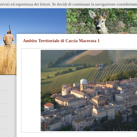
servizi ed esperienza dei lettori. Se decidi di continuare la navigazione consideriamo
Ambito Territoriale di Caccia Macerata 1