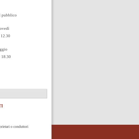
l pubblico
iovedì
e 12.30
ggio
e 18.30
TI
rietari o conduttori