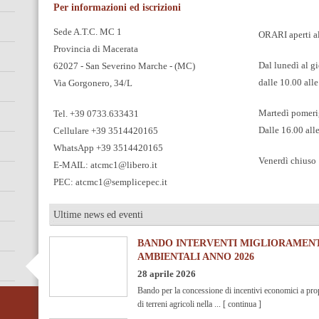
Per informazioni ed iscrizioni
Sede A.T.C. MC 1
ORARI aperti a
Provincia di Macerata
Dal lunedì al g
62027 - San Severino Marche - (MC)
dalle 10.00 all
Via Gorgonero, 34/L
Martedì pomeri
Tel. +39 0733.633431
Dalle 16.00 all
Cellulare +39 3514420165
WhatsApp +39 3514420165
Venerdì chiuso
E-MAIL:
atcmc1@libero.it
PEC:
atcmc1@semplicepec.it
Ultime news ed eventi
BANDO INTERVENTI MIGLIORAMEN
AMBIENTALI ANNO 2026
28 aprile 2026
Bando per la concessione di incentivi economici a prop
di terreni agricoli nella ...
[ continua ]